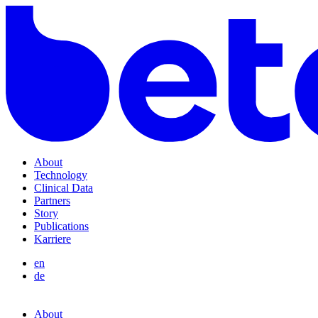
About
Technology
Clinical Data
Partners
Story
Publications
Karriere
en
de
About